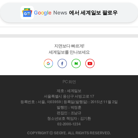
G
o
o
g
l
e
News
에서 세계일보 팔로우
지면보다 빠르게!
세계일보를 만나보세요
PC 화면
제호 : 세계일보
서울특별시 용산구 서빙고로 17
등록번호 : 서울, 아03959 | 등록일(발행일) : 2015년 11월 2일
발행인 : 박정훈
편집인 : 조남규
청소년보호 책임자 : 김기환
02-2000-1234
COPYRIGHT ⓒ SEGYE. ALL RIGHTS RESERVED.