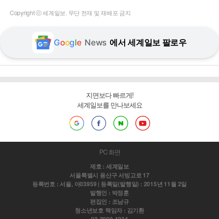
Copyright ⓒ 세계일보. 무단 전재 및 재배포 금지
G
o
o
g
l
e
News
에서 세계일보 팔로우
지면보다 빠르게!
세계일보를 만나보세요
PC 화면
제호 : 세계일보
서울특별시 용산구 서빙고로 17
등록번호 : 서울, 아03959 | 등록일(발행일) : 2015년 11월 2일
발행인 : 박정훈
편집인 : 조남규
청소년보호 책임자 : 김기환