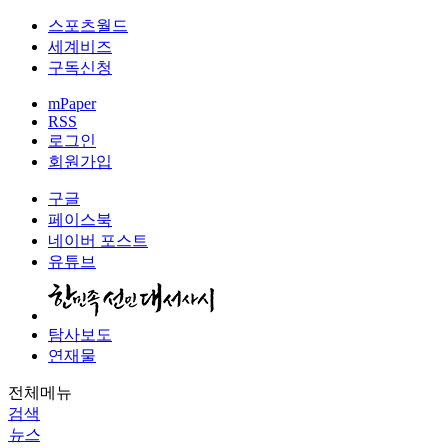
스포츠월드
세계비즈
구독신청
mPaper
RSS
로그인
회원가입
구글
페이스북
네이버 포스트
유튜브
탐사보도
연재물
전체메뉴
검색
뉴스