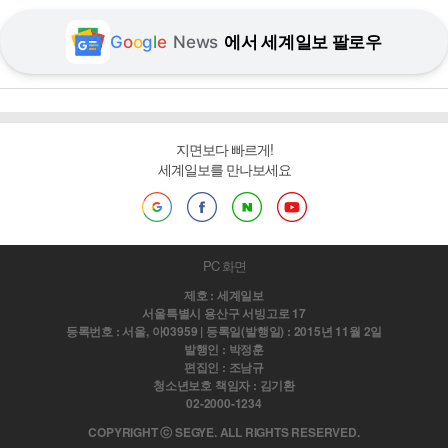
G
o
o
g
l
e
News
에서 세계일보 팔로우
지면보다 빠르게!
세계일보를 만나보세요
PC 화면
제호 : 세계일보
서울특별시 용산구 서빙고로 17
등록번호 : 서울, 아03959 | 등록일(발행일) : 2015년 11월 2일
발행인 : 박정훈
편집인 : 조남규
청소년보호 책임자 : 김기환
02-2000-1234
COPYRIGHT ⓒ SEGYE. ALL RIGHTS RESERVED.