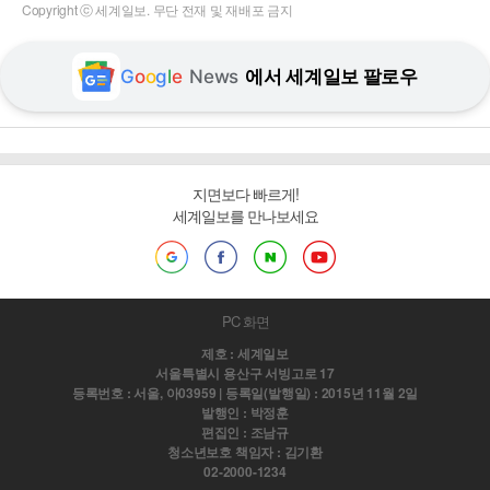
Copyright ⓒ 세계일보. 무단 전재 및 재배포 금지
G
o
o
g
l
e
News
에서 세계일보 팔로우
지면보다 빠르게!
세계일보를 만나보세요
PC 화면
제호 : 세계일보
서울특별시 용산구 서빙고로 17
등록번호 : 서울, 아03959 | 등록일(발행일) : 2015년 11월 2일
발행인 : 박정훈
편집인 : 조남규
청소년보호 책임자 : 김기환
02-2000-1234