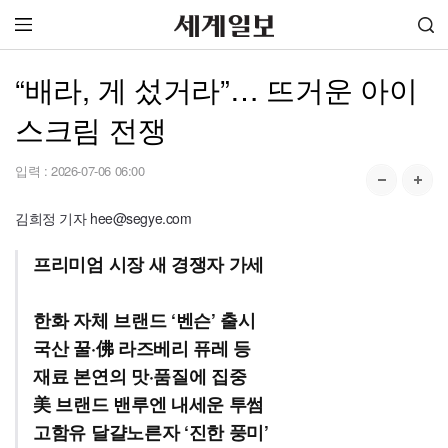
“배라, 게 섰거라”… 뜨거운 아이
스크림 전쟁
입력 :
2026-07-06 06:00
김희정 기자 hee@segye.com
프리미엄 시장 새 경쟁자 가세
한화 자체 브랜드 ‘벤슨’ 출시
국산 꿀·佛 라즈베리 퓨레 등
재료 본연의 맛·품질에 집중
美 브랜드 밴루엔 내세운 투썸
고함유 달걀노른자 ‘진한 풍미’