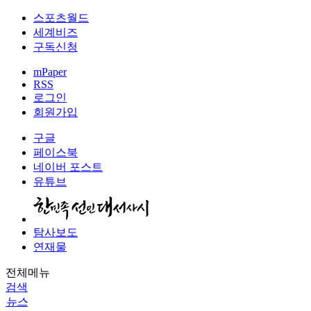
스포츠월드
세계비즈
구독신청
mPaper
RSS
로그인
회원가입
구글
페이스북
네이버 포스트
유튜브
탐사보도
연재물
전체메뉴
검색
뉴스