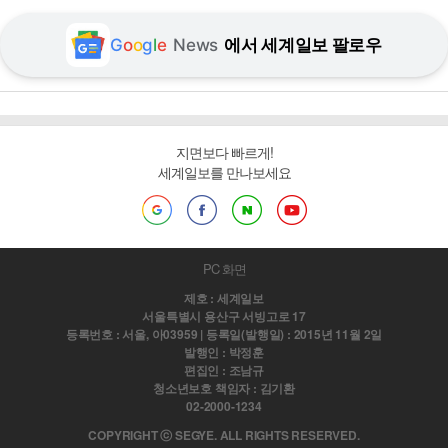
G
o
o
g
l
e
News
에서 세계일보 팔로우
지면보다 빠르게!
세계일보를 만나보세요
PC 화면
제호 : 세계일보
서울특별시 용산구 서빙고로 17
등록번호 : 서울, 아03959 | 등록일(발행일) : 2015년 11월 2일
발행인 : 박정훈
편집인 : 조남규
청소년보호 책임자 : 김기환
02-2000-1234
COPYRIGHT ⓒ SEGYE. ALL RIGHTS RESERVED.