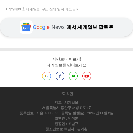
Copyright ⓒ 세계일보. 무단 전재 및 재배포 금지
G
o
o
g
l
e
News
에서 세계일보 팔로우
지면보다 빠르게!
세계일보를 만나보세요
PC 화면
제호 : 세계일보
서울특별시 용산구 서빙고로 17
등록번호 : 서울, 아03959 | 등록일(발행일) : 2015년 11월 2일
발행인 : 박정훈
편집인 : 조남규
청소년보호 책임자 : 김기환