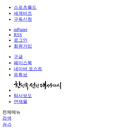
스포츠월드
세계비즈
구독신청
mPaper
RSS
로그인
회원가입
구글
페이스북
네이버 포스트
유튜브
탐사보도
연재물
전체메뉴
검색
뉴스