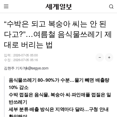
“수박은 되고 복숭아 씨는 안 된
다고?”…여름철 음식물쓰레기 제
대로 버리는 법
입력 :
2026-07-05 05:00
수정 :
2026-07-05 05:16
김현주 기자 hjk@segye.com
음식물쓰레기 80~90%가 수분…물기 빼면 배출량
10% 감소
수박 껍질은 음식물, 복숭아 씨·파인애플 껍질은 일
반쓰레기
세부 분류·배출 방식은 지역마다 달라…구청 안내
확인해야