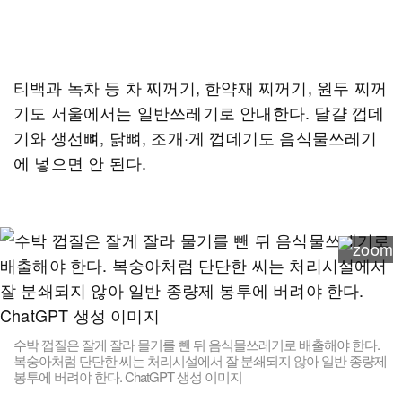
티백과 녹차 등 차 찌꺼기, 한약재 찌꺼기, 원두 찌꺼
기도 서울에서는 일반쓰레기로 안내한다. 달걀 껍데
기와 생선뼈, 닭뼈, 조개·게 껍데기도 음식물쓰레기
에 넣으면 안 된다.
수박 껍질은 잘게 잘라 물기를 뺀 뒤 음식물쓰레기로 배출해야 한다.
복숭아처럼 단단한 씨는 처리시설에서 잘 분쇄되지 않아 일반 종량제
봉투에 버려야 한다. ChatGPT 생성 이미지