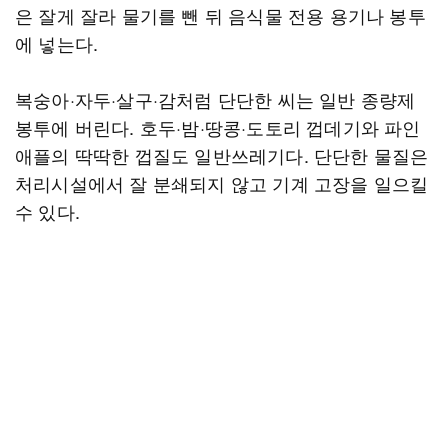
은 잘게 잘라 물기를 뺀 뒤 음식물 전용 용기나 봉투
에 넣는다.
복숭아·자두·살구·감처럼 단단한 씨는 일반 종량제
봉투에 버린다. 호두·밤·땅콩·도토리 껍데기와 파인
애플의 딱딱한 껍질도 일반쓰레기다. 단단한 물질은
처리시설에서 잘 분쇄되지 않고 기계 고장을 일으킬
수 있다.