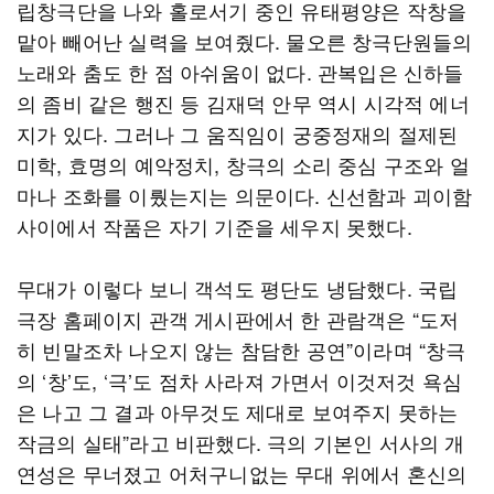
립창극단을 나와 홀로서기 중인 유태평양은 작창을
맡아 빼어난 실력을 보여줬다. 물오른 창극단원들의
노래와 춤도 한 점 아쉬움이 없다. 관복입은 신하들
의 좀비 같은 행진 등 김재덕 안무 역시 시각적 에너
지가 있다. 그러나 그 움직임이 궁중정재의 절제된
미학, 효명의 예악정치, 창극의 소리 중심 구조와 얼
마나 조화를 이뤘는지는 의문이다. 신선함과 괴이함
사이에서 작품은 자기 기준을 세우지 못했다.
무대가 이렇다 보니 객석도 평단도 냉담했다. 국립
극장 홈페이지 관객 게시판에서 한 관람객은 “도저
히 빈말조차 나오지 않는 참담한 공연”이라며 “창극
의 ‘창’도, ‘극’도 점차 사라져 가면서 이것저것 욕심
은 나고 그 결과 아무것도 제대로 보여주지 못하는
작금의 실태”라고 비판했다. 극의 기본인 서사의 개
연성은 무너졌고 어처구니없는 무대 위에서 혼신의