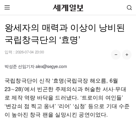
왕세자의 매력과 이상이 낭비된
국립창극단의 ‘효명’
입력 :
2026-07-04 23:00
박성준 선임기자 alex@segye.com
국립창극단이 신작 ‘효명(국립극장 해오름, 6월
23∼28)’에서 빈곤한 주제의식과 허술한 서사·무대
로 제작 역량 바닥을 드러냈다. ‘트로이의 여인들’
‘변강쇠 점 찍고 옹녀’ ‘리어’ ‘심청’ 등으로 기대 수준
이 높아진 창극 팬을 실망시킨 공연이었다.