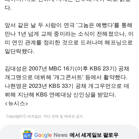
다.
앞서 같은 날 두 사람이 연극 '그놈은 예뻤다'를 통해
만나 1년 넘게 교제 중이라는 소식이 전해졌으나, 이
미 연인 관계를 정리한 것으로 드러나며 해프닝으로
일단락됐다.
김대성은 2007년 MBC 16기(이후 KBS 23기) 공채
개그맨으로 데뷔해 '개그콘서트' 등에서 활약했다.
나현영은 2023년 KBS 33기 공채 개그우먼으로 데
뷔해 지난해 KBS 연예대상 신인상을 받았다.
<뉴시스>
Copyright ⓒ 세계일보. 무단 전재 및 재배포 금지
G
o
o
g
l
e
News
에서 세계일보 팔로우