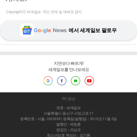
Copyright ⓒ 세계일보. 무단 전재 및 재배포 금지
G
o
o
g
l
e
News
에서 세계일보 팔로우
지면보다 빠르게!
세계일보를 만나보세요
PC 화면
제호 : 세계일보
서울특별시 용산구 서빙고로 17
등록번호 : 서울, 아03959 | 등록일(발행일) : 2015년 11월 2일
발행인 : 박정훈
편집인 : 조남규
청소년보호 책임자 : 김기환