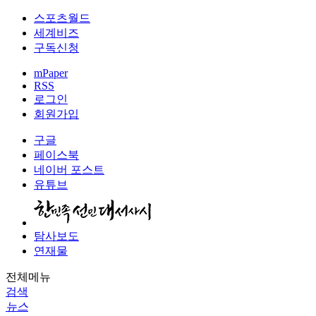
스포츠월드
세계비즈
구독신청
mPaper
RSS
로그인
회원가입
구글
페이스북
네이버 포스트
유튜브
탐사보도
연재물
전체메뉴
검색
뉴스