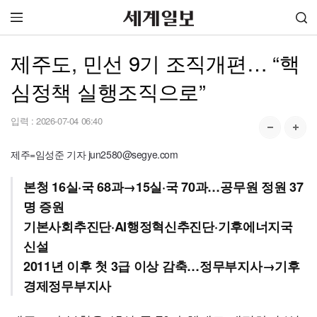
제주도, 민선 9기 조직개편… “핵
심정책 실행조직으로”
입력 :
2026-07-04 06:40
제주=임성준 기자 jun2580@segye.com
본청 16실·국 68과→15실·국 70과…공무원 정원 37
명 증원
기본사회추진단·AI행정혁신추진단·기후에너지국
신설
2011년 이후 첫 3급 이상 감축…정무부지사→기후
경제정무부지사