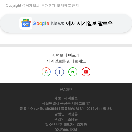
Copyright ⓒ 세계일보. 무단 전재 및 재배포 금지
G
o
o
g
l
e
News
에서 세계일보 팔로우
지면보다 빠르게!
세계일보를 만나보세요
PC 화면
제호 : 세계일보
서울특별시 용산구 서빙고로 17
등록번호 : 서울, 아03959 | 등록일(발행일) : 2015년 11월 2일
발행인 : 박정훈
편집인 : 조남규
청소년보호 책임자 : 김기환
02-2000-1234