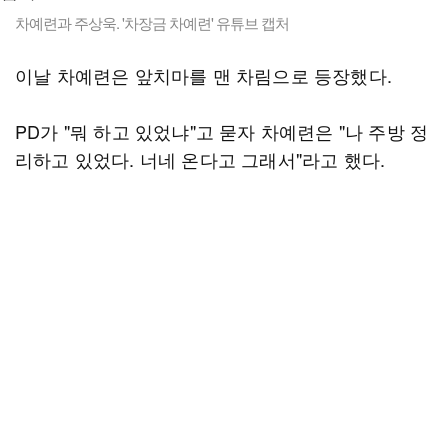
차예련과 주상욱. '차장금 차예련' 유튜브 캡처
이날 차예련은 앞치마를 맨 차림으로 등장했다.
PD가 "뭐 하고 있었냐"고 묻자 차예련은 "나 주방 정
리하고 있었다. 너네 온다고 그래서"라고 했다.