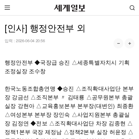
[인사] 행정안전부 외
입력 :
2026-06-04 20:56
행정안전부 ◆국장급 승진 △세종특별자치시 기획
조정실장 조수창
한국노동조합총연맹 ◆승진 △조직확대사업단 본부
장 강금선 △조직본부 〃 김태룡 △공무원본부 총괄
실장 강현아 △교육홍보본부 본부장(대변인) 최종환
△여성본부 본부장 장인숙 △사업지원본부 총괄실
장 김정연 ◆전보 △조직확대사업단 차장 김종현 △
정책1본부 국장 제정남 △정책2본부 실장 허윤정 △