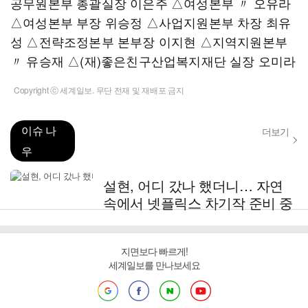
공무원본부 총괄실장 이은주 △여성본부 〃 오유라
△여성본부 부장 위승정 △사업지원본부 차장 최유
성 △전략조정본부 본부장 이지현 △지역지원본부
〃 유승재 △(재)좋은친구산업복지재단 실장 오미라
Copyright ⓒ 세계일보. 무단 전재 및 재배포 금지
이슈 나
더보기
우
설현, 어디 갔나 했더니… 자연
속에서 넷플릭스 차기작 준비 중
지면보다 빠르게!
세계일보를 만나보세요