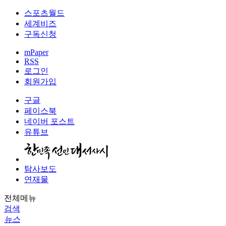
스포츠월드
세계비즈
구독신청
mPaper
RSS
로그인
회원가입
구글
페이스북
네이버 포스트
유튜브
탐사보도
연재물
전체메뉴
검색
뉴스