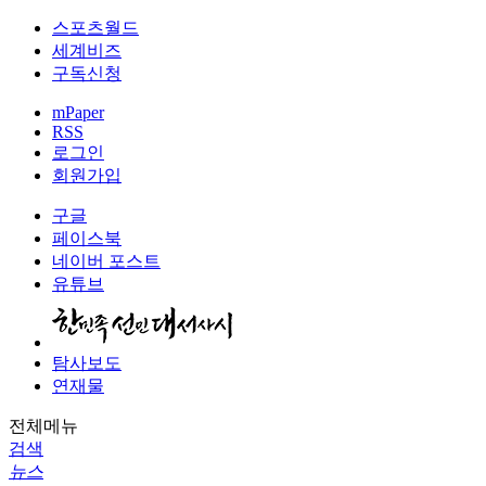
스포츠월드
세계비즈
구독신청
mPaper
RSS
로그인
회원가입
구글
페이스북
네이버 포스트
유튜브
탐사보도
연재물
전체메뉴
검색
뉴스