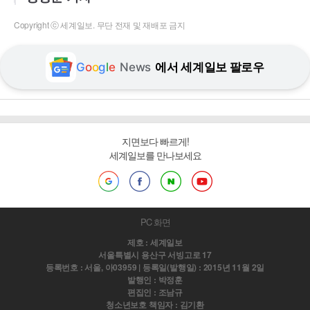
Copyright ⓒ 세계일보. 무단 전재 및 재배포 금지
G
o
o
g
l
e
News
에서 세계일보 팔로우
지면보다 빠르게!
세계일보를 만나보세요
PC 화면
제호 : 세계일보
서울특별시 용산구 서빙고로 17
등록번호 : 서울, 아03959 | 등록일(발행일) : 2015년 11월 2일
발행인 : 박정훈
편집인 : 조남규
청소년보호 책임자 : 김기환