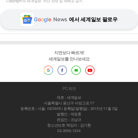
Copyright ⓒ 세계일보. 무단 전재 및 재배포 금지
G
o
o
g
l
e
News
에서 세계일보 팔로우
지면보다 빠르게!
세계일보를 만나보세요
PC 화면
제호 : 세계일보
서울특별시 용산구 서빙고로 17
등록번호 : 서울, 아03959 | 등록일(발행일) : 2015년 11월 2일
발행인 : 박정훈
편집인 : 조남규
청소년보호 책임자 : 김기환
02-2000-1234