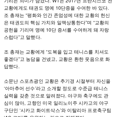
기리는 의미가 담겼다. WT는 2017년 프란치스코 전
교황에게도 태권도 명예 10단증을 수여한 바 있다.
조 총재는 “평화와 인간 존엄성에 대한 교황의 헌신
은 태권도의 핵심 가치와 일맥상통한다”며 “교황의
공헌을 기리며 명예 10단 증서를 수여하게 돼 자랑
스럽다”고 말했다.
조 총재는 교황에게 “도복을 입고 테니스를 치셔도
좋겠다”고 농담을 건넸고, 교황은 환한 웃음으로 화
답했다.
소문난 스포츠광인 교황은 추기경 시절부터 자신을
‘아마추어 선수’라고 소개할 정도로 수준급 테니스
실력을 갖춘 것으로 알려졌다. 야구와 축구에도 관
심이 많아, 고향인 미국 일리노이주 시카고의 야구
구단인 ‘시카고 화이트삭스’와 이탈리아 프로축구팀