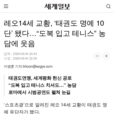
레오14세 교황, ‘태권도 명예 10
단’ 됐다…“도복 입고 테니스” 농
담에 웃음
입력 :
2026-06-04 20:43
수정 :
2026-06-04 22:36
이병훈 기자 bhoon@segye.com
태권도연맹, 세계평화 헌신 공로
“도복 입고 테니스 치셔도…” 농담
로마에서 시범공연도 펼쳐 눈길
‘스포츠광’으로 알려진 레오 14세 교황이 태권도 명
예 유단자가 됐다.