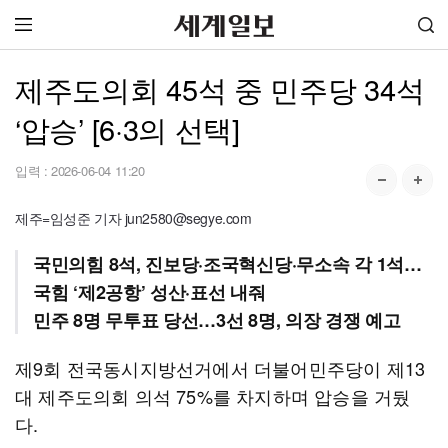
제주도의회 45석 중 민주당 34석
‘압승’ [6·3의 선택]
입력 :
2026-06-04 11:20
제주=임성준 기자 jun2580@segye.com
국민의힘 8석, 진보당·조국혁신당·무소속 각 1석…
국힘 ‘제2공항’ 성산·표선 내줘
민주 8명 무투표 당선…3선 8명, 의장 경쟁 예고
제9회 전국동시지방선거에서 더불어민주당이 제13
대 제주도의회 의석 75%를 차지하며 압승을 거뒀
다.