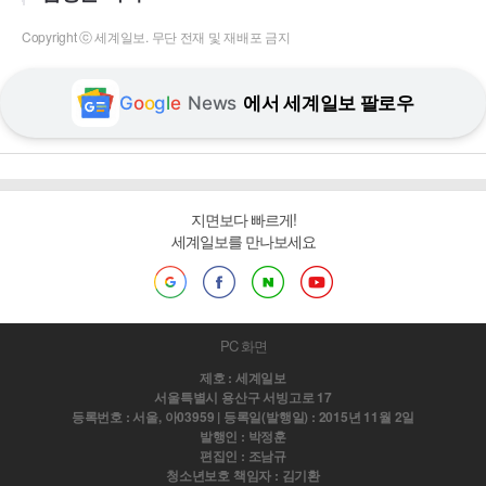
Copyright ⓒ 세계일보. 무단 전재 및 재배포 금지
G
o
o
g
l
e
News
에서 세계일보 팔로우
지면보다 빠르게!
세계일보를 만나보세요
PC 화면
제호 : 세계일보
서울특별시 용산구 서빙고로 17
등록번호 : 서울, 아03959 | 등록일(발행일) : 2015년 11월 2일
발행인 : 박정훈
편집인 : 조남규
청소년보호 책임자 : 김기환