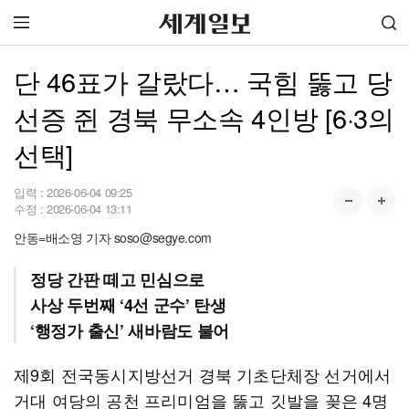
단 46표가 갈랐다… 국힘 뚫고 당
선증 쥔 경북 무소속 4인방 [6·3의
선택]
입력 :
2026-06-04 09:25
수정 :
2026-06-04 13:11
안동=배소영 기자 soso@segye.com
정당 간판 떼고 민심으로
사상 두번째 ‘4선 군수’ 탄생
‘행정가 출신’ 새바람도 불어
제9회 전국동시지방선거 경북 기초단체장 선거에서
거대 여당의 공천 프리미엄을 뚫고 깃발을 꽂은 4명