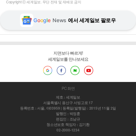
Copyright ⓒ 세계일보. 무단 전재 및 재배포 금지
G
o
o
g
l
e
News
에서 세계일보 팔로우
지면보다 빠르게!
세계일보를 만나보세요
PC 화면
제호 : 세계일보
서울특별시 용산구 서빙고로 17
등록번호 : 서울, 아03959 | 등록일(발행일) : 2015년 11월 2일
발행인 : 박정훈
편집인 : 조남규
청소년보호 책임자 : 김기환
02-2000-1234