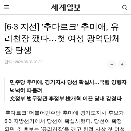
[6·3 지선] '추다르크' 추미애, 유
리천장 깼다…첫 여성 광역단체
장 탄생
입력 :
2026-06-03 23:22
민주당 추미애, 경기지사 당선 확실시…국힘 양향자
넉넉히 따돌려
文정부 법무장관·李정부 檢개혁 이끈 당내 강경파
'추다르크' 더불어민주당 추미애 경기도지사 후보가
6·3 지방선거에서 당선이 확실시됐다. 당선이 확정
되면 추 후보는 '유리천장'을 깨고 헌정 사상 첫 여성