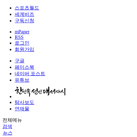
스포츠월드
세계비즈
구독신청
mPaper
RSS
로그인
회원가입
구글
페이스북
네이버 포스트
유튜브
탐사보도
연재물
전체메뉴
검색
뉴스