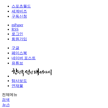
스포츠월드
세계비즈
구독신청
mPaper
RSS
로그인
회원가입
구글
페이스북
네이버 포스트
유튜브
탐사보도
연재물
전체메뉴
검색
뉴스