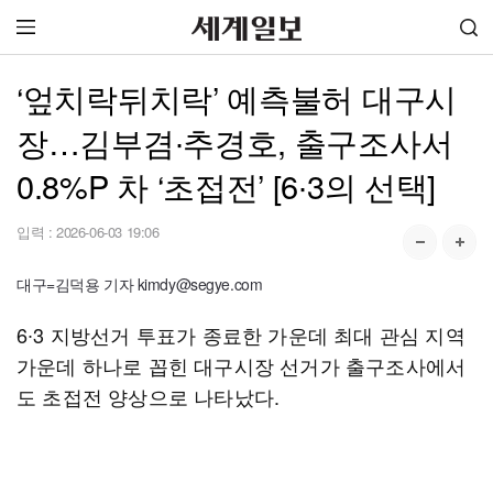
‘엎치락뒤치락’ 예측불허 대구시
장…김부겸∙추경호, 출구조사서
0.8%P 차 ‘초접전’ [6∙3의 선택]
입력 :
2026-06-03 19:06
대구=김덕용 기자 kimdy@segye.com
6∙3 지방선거 투표가 종료한 가운데 최대 관심 지역
가운데 하나로 꼽힌 대구시장 선거가 출구조사에서
도 초접전 양상으로 나타났다.