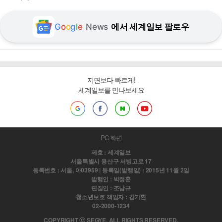
G
o
o
g
l
e
News
에서 세계일보 팔로우
지면보다 빠르게!
세계일보를 만나보세요
PC 화면
제호 : 세계일보
서울특별시 용산구 서빙고로 17
등록번호 : 서울, 아03959 | 등록일(발행일) : 2015년 11월 2일
발행인 : 박정훈
편집인 : 조남규
청소년보호 책임자 : 김기환
02-2000-1234
COPYRIGHT ⓒ SEGYE. ALL RIGHTS RESERVED.