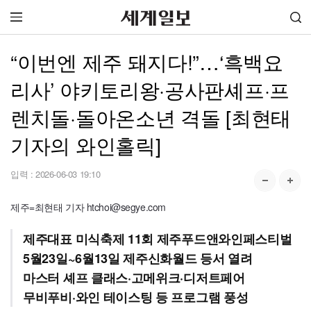
“이번엔 제주 돼지다!”…‘흑백요
리사’ 야키토리왕·공사판셰프·프
렌치돌·돌아온소년 격돌 [최현태
기자의 와인홀릭]
입력 :
2026-06-03 19:10
제주=최현태 기자 htchoi@segye.com
제주대표 미식축제 11회 제주푸드앤와인페스티벌
5월23일~6월13일 제주신화월드 등서 열려
마스터 셰프 클래스·고메위크·디저트페어
무비푸비·와인 테이스팅 등 프로그램 풍성