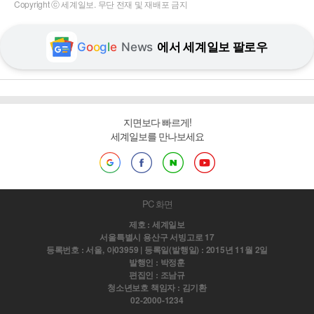
Copyright ⓒ 세계일보. 무단 전재 및 재배포 금지
G
o
o
g
l
e
News
에서 세계일보 팔로우
지면보다 빠르게!
세계일보를 만나보세요
PC 화면
제호 : 세계일보
서울특별시 용산구 서빙고로 17
등록번호 : 서울, 아03959 | 등록일(발행일) : 2015년 11월 2일
발행인 : 박정훈
편집인 : 조남규
청소년보호 책임자 : 김기환
02-2000-1234