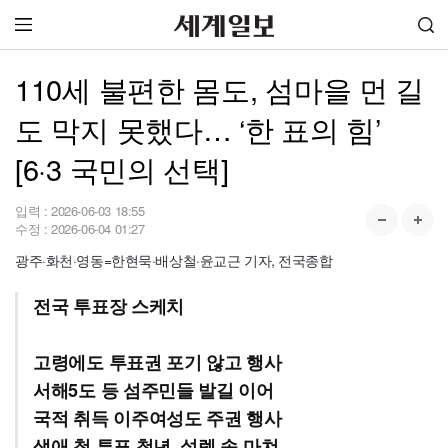
110세 불편한 몸도, 섬마을 먼 길
도 막지 못했다… ‘한 표의 힘’
[6·3 국민의 선택]
입력 :
2026-06-03 18:55
수정 :
2026-06-04 01:27
광주·화천·영동=한현묵·배상철·윤교근 기자, 전국종합
전국 투표장 스케치
고령에도 투표권 포기 않고 행사
서해5도 등 섬주민들 발길 이어
국적 취득 이주여성도 주권 행사
생애 첫 투표 청년, 설렘 속 마쳐