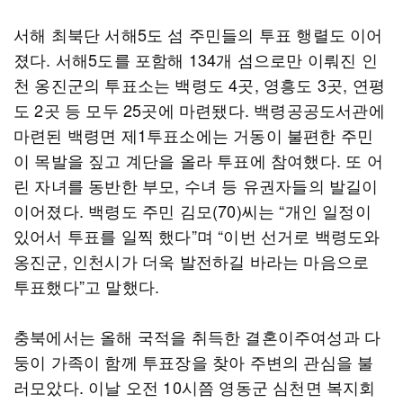
서해 최북단 서해5도 섬 주민들의 투표 행렬도 이어
졌다. 서해5도를 포함해 134개 섬으로만 이뤄진 인
천 옹진군의 투표소는 백령도 4곳, 영흥도 3곳, 연평
도 2곳 등 모두 25곳에 마련됐다. 백령공공도서관에
마련된 백령면 제1투표소에는 거동이 불편한 주민
이 목발을 짚고 계단을 올라 투표에 참여했다. 또 어
린 자녀를 동반한 부모, 수녀 등 유권자들의 발길이
이어졌다. 백령도 주민 김모(70)씨는 “개인 일정이
있어서 투표를 일찍 했다”며 “이번 선거로 백령도와
옹진군, 인천시가 더욱 발전하길 바라는 마음으로
투표했다”고 말했다.
충북에서는 올해 국적을 취득한 결혼이주여성과 다
둥이 가족이 함께 투표장을 찾아 주변의 관심을 불
러모았다. 이날 오전 10시쯤 영동군 심천면 복지회