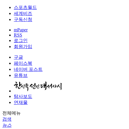
스포츠월드
세계비즈
구독신청
mPaper
RSS
로그인
회원가입
구글
페이스북
네이버 포스트
유튜브
탐사보도
연재물
전체메뉴
검색
뉴스