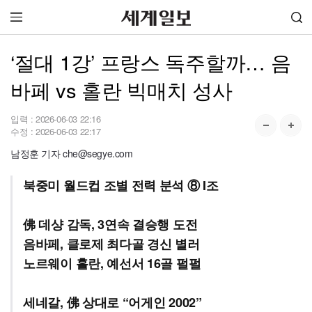
‘절대 1강’ 프랑스 독주할까… 음
바페 vs 홀란 빅매치 성사
입력 :
2026-06-03 22:16
수정 :
2026-06-03 22:17
남정훈 기자 che@segye.com
북중미 월드컵 조별 전력 분석 ⑧ I조
佛 데샹 감독, 3연속 결승행 도전
음바페, 클로제 최다골 경신 별러
노르웨이 홀란, 예선서 16골 펄펄
세네갈, 佛 상대로 “어게인 2002”