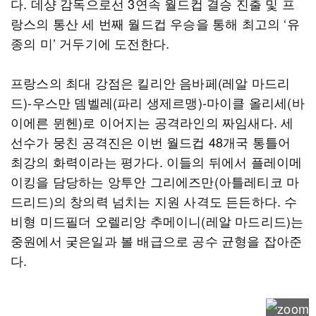
다. 데샹 감독으로선 3연속 월드컵 결승 진출 및 프
랑스의 통산 세 번째 월드컵 우승을 통해 최고의 ‘유
종의 미’ 거두기에 도전한다.
프랑스의 최대 강점은 킬리안 음바페(레알 마드리
드)-우스만 뎀벨레(파리 생제르맹)-마이클 올리세(바
이에른 뮌헨)로 이어지는 공격라인의 짜임새다. 세
선수가 뭉친 공격진은 이번 월드컵 48개국 통틀어
최강의 화력이라는 평가다. 이들의 뒤에서 플레이메
이킹을 담당하는 앙투안 그리에즈만(아틀레티코 마
드리드)의 창의력 넘치는 지원 사격도 든든하다. 수
비형 미드필더 오렐리앙 추메이니(레알 마드리드)는
중원에서 궂은일과 볼 배급으로 공수 균형을 잡아준
다.