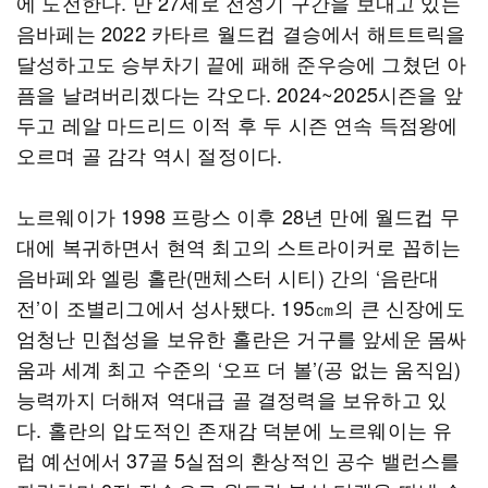
에 도전한다. 만 27세로 전성기 구간을 보내고 있는
음바페는 2022 카타르 월드컵 결승에서 해트트릭을
달성하고도 승부차기 끝에 패해 준우승에 그쳤던 아
픔을 날려버리겠다는 각오다. 2024~2025시즌을 앞
두고 레알 마드리드 이적 후 두 시즌 연속 득점왕에
오르며 골 감각 역시 절정이다.
노르웨이가 1998 프랑스 이후 28년 만에 월드컵 무
대에 복귀하면서 현역 최고의 스트라이커로 꼽히는
음바페와 엘링 홀란(맨체스터 시티) 간의 ‘음란대
전’이 조별리그에서 성사됐다. 195㎝의 큰 신장에도
엄청난 민첩성을 보유한 홀란은 거구를 앞세운 몸싸
움과 세계 최고 수준의 ‘오프 더 볼’(공 없는 움직임)
능력까지 더해져 역대급 골 결정력을 보유하고 있
다. 홀란의 압도적인 존재감 덕분에 노르웨이는 유
럽 예선에서 37골 5실점의 환상적인 공수 밸런스를