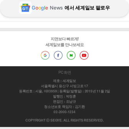
G
o
o
g
l
e
News
에서 세계일보 팔로우
지면보다 빠르게!
세계일보를 만나보세요
PC 화면
제호 : 세계일보
서울특별시 용산구 서빙고로 17
등록번호 : 서울, 아03959 | 등록일(발행일) : 2015년 11월 2일
발행인 : 박정훈
편집인 : 조남규
청소년보호 책임자 : 김기환
02-2000-1234
COPYRIGHT ⓒ SEGYE. ALL RIGHTS RESERVED.