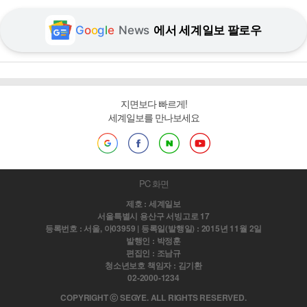
G
o
o
g
l
e
News
에서 세계일보 팔로우
지면보다 빠르게!
세계일보를 만나보세요
PC 화면
제호 : 세계일보
서울특별시 용산구 서빙고로 17
등록번호 : 서울, 아03959 | 등록일(발행일) : 2015년 11월 2일
발행인 : 박정훈
편집인 : 조남규
청소년보호 책임자 : 김기환
02-2000-1234
COPYRIGHT ⓒ SEGYE. ALL RIGHTS RESERVED.