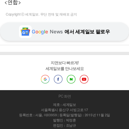
<연합>
Copyright ⓒ 세계일보. 무단 전재 및 재배포 금지
G
o
o
g
l
e
News
에서 세계일보 팔로우
지면보다 빠르게!
세계일보를 만나보세요
PC 화면
제호 : 세계일보
서울특별시 용산구 서빙고로 17
등록번호 : 서울, 아03959 | 등록일(발행일) : 2015년 11월 2일
발행인 : 박정훈
편집인 : 조남규