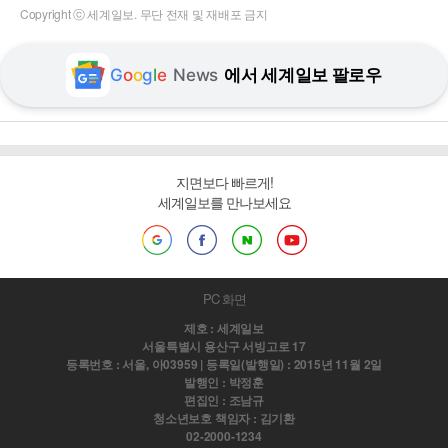
Copyright ⓒ 세계일보. 무단 전재 및 재배포 금지
G
o
o
g
l
e
News
에서 세계일보 팔로우
지면보다 빠르게!
세계일보를 만나보세요
PC 화면
제호 : 세계일보
서울특별시 용산구 서빙고로 17
등록번호 : 서울, 아03959 | 등록일(발행일) : 2015년 11월 2일
발행인 : 박정훈
편집인 : 조남규
청소년보호 책임자 : 김기환
02-2000-1234