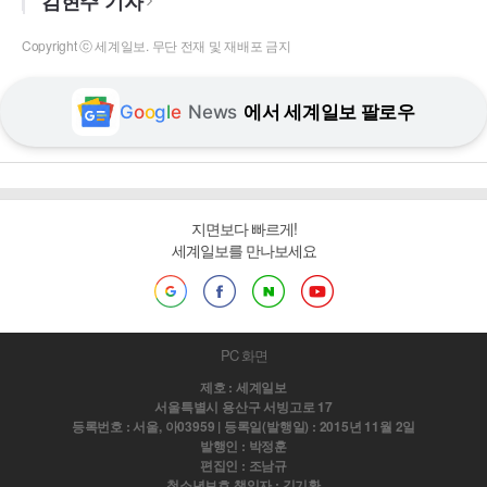
김현주 기자
Copyright ⓒ 세계일보. 무단 전재 및 재배포 금지
G
o
o
g
l
e
News
에서 세계일보 팔로우
지면보다 빠르게!
세계일보를 만나보세요
PC 화면
제호 : 세계일보
서울특별시 용산구 서빙고로 17
등록번호 : 서울, 아03959 | 등록일(발행일) : 2015년 11월 2일
발행인 : 박정훈
편집인 : 조남규
청소년보호 책임자 : 김기환