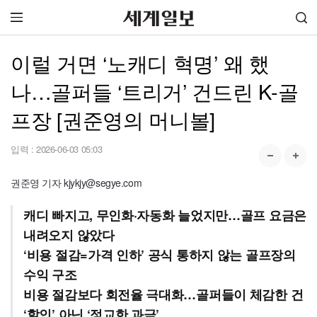
이럴 거면 ‘노캐디 혁명’ 왜 했
나…골퍼들 ‘트리거’ 건드린 K-골
프장 [권준영의 머니볼]
입력 :
2026-06-03 05:03
권준영 기자 kjykjy@segye.com
캐디 빠지고, 무인화·자동화 늘었지만…골프 요금은
내려오지 않았다
‘비용 절감=가격 인하’ 공식 통하지 않는 골프장의
수익 구조
비용 절감보다 회전율 극대화…골퍼들이 체감한 건
‘할인’ 아닌 ‘정교한 과금’