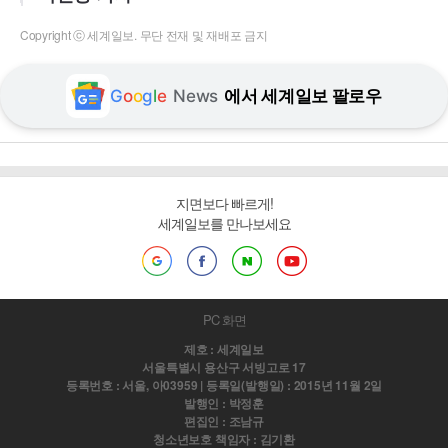
Copyright ⓒ 세계일보. 무단 전재 및 재배포 금지
G
o
o
g
l
e
News
에서 세계일보 팔로우
지면보다 빠르게!
세계일보를 만나보세요
PC 화면
제호 : 세계일보
서울특별시 용산구 서빙고로 17
등록번호 : 서울, 아03959 | 등록일(발행일) : 2015년 11월 2일
발행인 : 박정훈
편집인 : 조남규
청소년보호 책임자 : 김기환