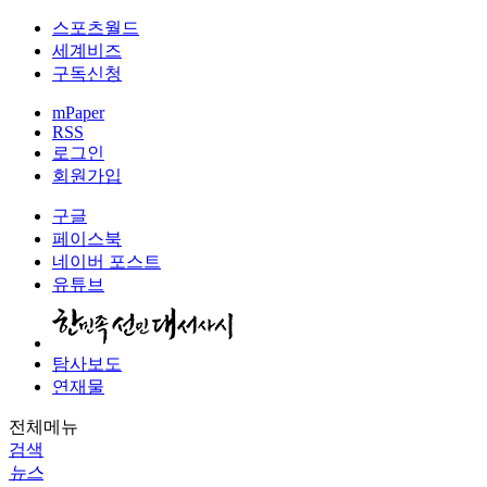
스포츠월드
세계비즈
구독신청
mPaper
RSS
로그인
회원가입
구글
페이스북
네이버 포스트
유튜브
탐사보도
연재물
전체메뉴
검색
뉴스