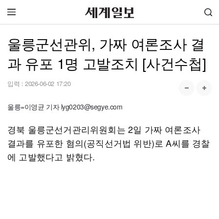
울릉군선관위, 가짜 여론조사 결
과 유포 1명 고발조치 [사건수첩]
입력 :
2026-06-02 17:20
울릉=이영균 기자 lyg0203@segye.com
경북 울릉군선거관리위원회는 2일 가짜 여론조사
결과를 유포한 혐의(공직선거법 위반)로 A씨를 경찰
에 고발했다고 밝혔다.