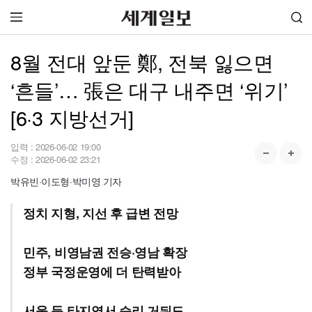
8월 전대 앞둔 鄭, 전북 잃으면
‘흔들’… 張은 대구 내주면 ‘위기’
[6·3 지방선거]
입력 :
2026-06-02 19:00
수정 :
2026-06-02 23:21
박유빈·이도형·박미영 기자
정치 지형, 지선 후 급변 전망
민주, 비영남권 전승·영남 확장
정부 국정운영에 더 탄력받아
서울 등 타지역서 승리 거둬도