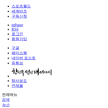
스포츠월드
세계비즈
구독신청
mPaper
RSS
로그인
회원가입
구글
페이스북
네이버 포스트
유튜브
탐사보도
연재물
전체메뉴
검색
뉴스