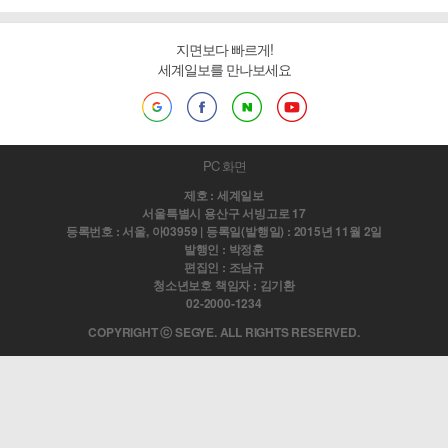
지면보다 빠르게!
세계일보를 만나보세요
PC 화면
제호 : 세계일보
서울특별시 용산구 서빙고로 17
등록번호 : 서울, 아03959 | 등록일(발행일) : 2015년 11월 2일
발행인 : 박정훈
편집인 : 조남규
청소년보호 책임자 : 김기환
02-2000-1234
COPYRIGHT ⓒ SEGYE. ALL RIGHTS RESERVED.