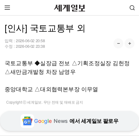
[인사] 국토교통부 외
입력 :
2026-06-02 20:58
수정 :
2026-06-02 23:38
국토교통부 ◆실장급 전보 △기획조정실장 김헌정
△새만금개발청 차장 남영우
중앙대학교 △대외협력본부장 이무열
Copyright ⓒ 세계일보. 무단 전재 및 재배포 금지
G
o
o
g
l
e
News
에서 세계일보 팔로우