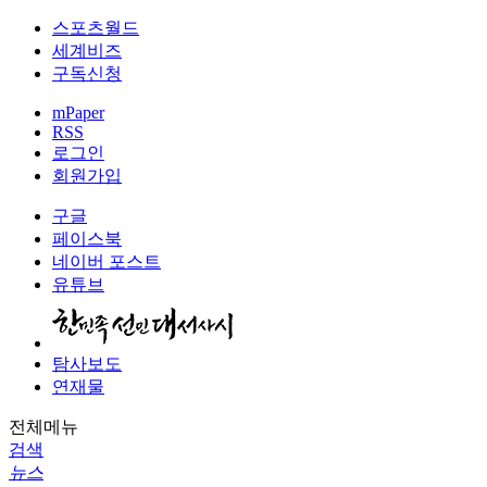
스포츠월드
세계비즈
구독신청
mPaper
RSS
로그인
회원가입
구글
페이스북
네이버 포스트
유튜브
탐사보도
연재물
전체메뉴
검색
뉴스