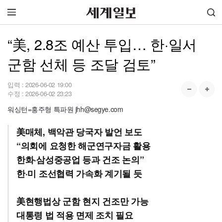
“美, 2.8조 예산 투입… 한·일서
군함 선체 등 조달 검토”
입력 :
2026-06-02 19:00
수정 :
2026-06-02 23:23
워싱턴=홍주형 특파원 jhh@segye.com
美매체, 백악관 당국자 발언 보도
“의회에 요청한 해군연구자금 활용
한화·삼성중공업 등과 건조 논의”
한·미 조선협력 가속화 계기될 듯
美현행법상 군함 현지 건조만 가능
대통령 법 적용 면제 조치 필요