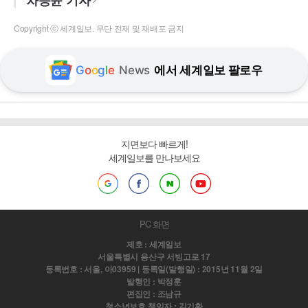
차승윤 기자
Copyright ⓒ 세계일보. 무단 전재 및 재배포 금지
G
o
o
g
l
e
News
에서 세계일보 팔로우
지면보다 빠르게!
세계일보를 만나보세요
PC 화면
제호 : 세계일보
서울특별시 용산구 서빙고로 17
등록번호 : 서울, 아03959 | 등록일(발행일) : 2015년 11월 2일
발행인 : 박정훈
편집인 : 조남규
청소년보호 책임자 : 김기환