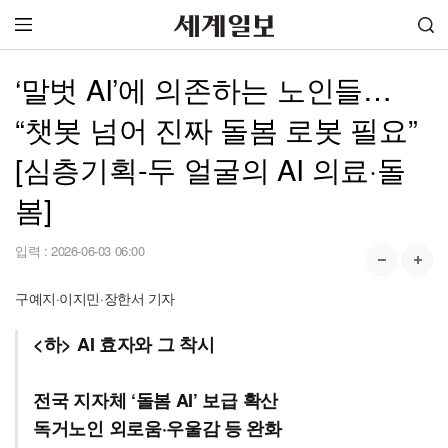
‘말벗 AI’에 의존하는 노인들…
“챗봇 넘어 진짜 돌봄 로봇 필요”
[심층기획-두 얼굴의 AI 의료·돌
봄]
입력 :
2026-06-03 06:00
구예지·이지민·장한서 기자
<하> AI 효자와 그 착시
전국 지자체 ‘돌봄 AI’ 보급 확산
독거노인 외로움·우울감 등 완화