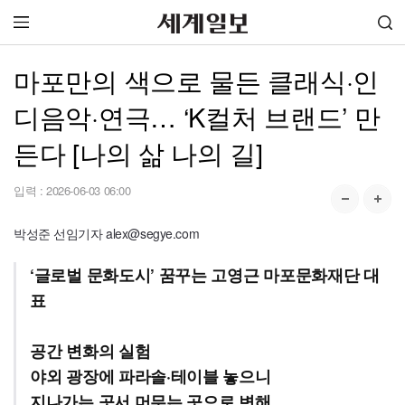
마포만의 색으로 물든 클래식·인
디음악·연극… ‘K컬처 브랜드’ 만
든다 [나의 삶 나의 길]
입력 :
2026-06-03 06:00
박성준 선임기자 alex@segye.com
‘글로벌 문화도시’ 꿈꾸는 고영근 마포문화재단 대
표
공간 변화의 실험
야외 광장에 파라솔·테이블 놓으니
지나가는 곳서 머무는 곳으로 변해